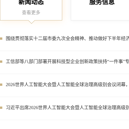
新闻动态
服务信息
查看更多
关于开展2026年上海市制造业企业质量管理能力评价工作的
2026年科技型企业孵化器申报工作启动
上海市重点企业服务包年度调查问卷
关于开展2026年上海市制造业企业质量管理能力评价工作的
工信部等八部门部署开展科技型企业创新政策扶持“一件事”
工信部启动国家级零碳工厂、零碳算力设施建设工作
工信部等六部门部署开展2026年度智能工厂梯度培育行动
本市中小企业公共服务体系调研问卷
工信部启动国家级零碳工厂、零碳算力设施建设工作
商务部等9部门关于加快零售业创新发展的意见
本市中小企业市场开拓调查问卷
关于开展2026年上海市东方英才计划申报评审工作的通知
工信部等八部门联合印发《关于推动工业互联网高质量发展
关于上海市各区营商环境你的真实感受是怎样的，快来打分
工信部等六部门部署开展2026年度智能工厂梯度培育行动